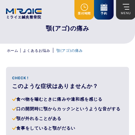
MENU
受付時間
予約
ミライエ鍼灸整骨院
顎(アゴ)の痛み
|
ホーム
|
よくあるお悩み
顎(アゴ)の痛み
CHECK !
このような症状はありませんか？
食べ物を噛むときに痛みや違和感を感じる
口の開閉時に顎からカックンというような音がする
顎が外れることがある
食事をしていると顎がだるい