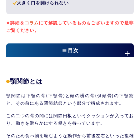
大きく口を開けられない
※詳細を
コラム
にて解説しているものもございますので是非
ご覧ください。
目次
顎関節とは
顎関節症の原因
顎関節とは
当院のアプローチ
顎関節は下顎の骨(下顎骨)と頭の横の骨(側頭骨)の下顎窩
と、その前にある関節結節という部分で構成されます。
この二つの骨の間には関節円板というクッションが入ってお
り、動きを滑らかにする働きを持っています。
そのため食べ物を噛むような動作から前後左右といった複雑