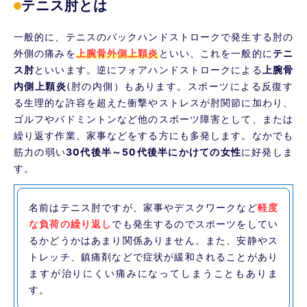
テニス肘とは
症状
テニス肘のテスト法
一般的に、テニスのバックハンドストロークで発生する肘の
外側の痛みを
上腕骨外側上顆炎
といい、これを一般的に
テニ
テニス肘の予防法
ス肘
といいます。逆にフォアハンドストロークによる
上腕骨
内側上顆炎
(肘の内側）もあります。スポーツによる反復す
当院でのテニス肘の治療法
る生理的な許容を超えた衝撃やストレスが肘関節に加わり、
まとめ
ゴルフやバドミントンなど他のスポーツ障害として、または
繰り返す作業、家事などをする方にも多発します。なかでも
筋力の弱い
30代後半～50代後半にかけての女性
に好発しま
す。
名前はテニス肘ですが、家事やデスクワークなど
軽度
な負荷の繰り返し
でも発生するのでスポーツをしてい
るかどうかはあまり関係ありません。また、安静やス
トレッチ、鎮痛剤などで症状が緩和されることがあり
ますが治りにくい痛みになってしまうこともありま
す。