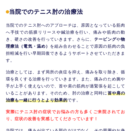
当院でのテニス肘の治療法
当院でのテニス肘へのアプローチは、原因となっている筋肉
へ手技での筋膜リリースや鍼治療を行い、痛みや筋肉の動
き、硬さの改善を行っていきます。さらに、
テーピング
や
物
理療法（電気・温め）
を組み合わせることで原因の筋肉の負
担軽減を行い早期回復できるようサポートさせていただきま
す。
治療としては、まず局所の炎症を抑え、痛みを取り除き、循
環を良くする治療を行っていきます。また、痛みのため腕や
手が上手く使えないので、首や肩の筋肉が過緊張を起こして
いることがあります。そのため、肘の治療と同時に
首や肩の
治療も一緒に行うとより効果的
です。
実際にテニス肘の症状でお悩みの方も多くご来院されてお
り、症状の改善を実感してくださっています！
当院では、痛みが出ている部位だけでなく、その周囲やお身