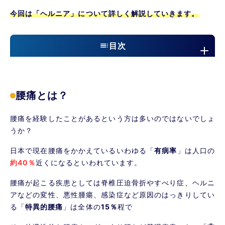
今回は「
ヘルニア
」について
詳しく
解説していきます。
目次
腰痛とは？
腰椎椎間板ヘルニアとは？
腰痛とは？
ヘルニアの症状
ヘルニアの原因
腰痛を経験したことがあるという方は多いのではないでしょ
うか？
ヘルニアの誤解
日本で現在腰痛をかかえているいわゆる「
有病率
」は人口の
ヘルニアの診断方法
約40％
近くになるといわれています。
当院でのヘルニアによる治療
腰痛が起こる疾患としては脊椎圧迫骨折やすべり症、ヘルニ
アなどの変性、悪性腫瘍、感染症など原因のはっきりしてい
る「
特異的腰痛
」は全体の
15％
程で