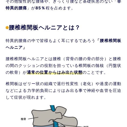
その他慢性的な腰痛や、ぎっくり腰など基礎疾患のない「
非
特異的腰痛
」が
85％
程を占めます。
腰椎椎間板ヘルニアとは？
特異的腰痛の中で皆様もよく耳にするであろう
「腰椎椎間板
ヘルニア
」
腰椎椎間板ヘルニアとは腰椎（背骨の腰の骨の部分）と腰椎
の間のクッションの役割を担っている椎間板の髄核（円盤状
の軟骨）が
通常の位置からはみ出た状態
のことです。
椎間板はゼリー状の組織で退行性変性（老化）や過度の運動
などによる力学的負荷によりはみ出る事で神経や血管を圧迫
して症状が現れます。