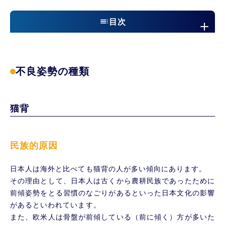
目次
不良姿勢の種類
猫背
不良姿勢の種類
民族的原因
日常的原因
反り腰
猫背
不良姿勢が起こす体の影響
肩こり
ストレートネック
民族的原因
腰痛
自律神経
日本人は海外と比べても猫背の人が多い傾向にあります。
その理由として、日本人は古くから農耕民族であったために
不良姿勢の対処法について
前傾姿勢をとる習慣のなごりがあるといった日本文化の影響
当院でのアプローチ
があるといわれています。
また、欧米人は骨盤が前傾している（前に傾く）方が多いた
まとめ