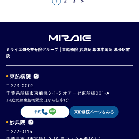
1
2
3
>
ミライエ鍼灸整骨院グループ | 東船橋院 妙典院 幕張本郷院 幕張駅前
院
東船橋院
〒273-0002
千葉県船橋市東船橋3-1-5 オアーゼ東船橋001-A
JR総武線東船橋駅北口から徒歩1分
予約
東船橋院ページをみる
妙典院
〒272-0115
千葉県市川市富浜1-2-18 ラフィネ妙典101-1