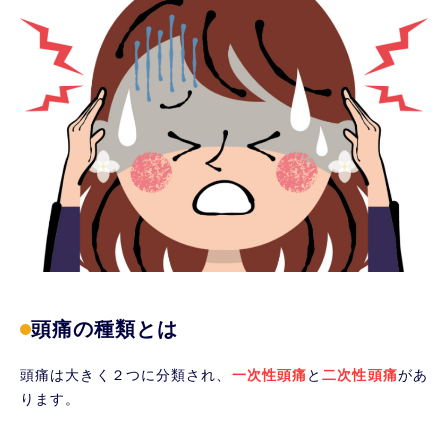
緊張型頭痛の特徴とは？
特徴１ 後頭部を中心に両側がじんわり痛む
特徴２ 片頭痛でよくみられるズキズキする
痛みや寝込むほどの強い痛みではない
緊張型頭痛に種類はあるの？
反復性緊張型頭痛について
慢性緊張型頭痛について
緊張型頭痛の原因って何？
緊張型頭痛の対処法
当院でのアプローチ
まとめ
頭痛の種類とは
頭痛は大きく２つに分類され、
一次性頭痛
と
二次性頭痛
があ
ります。