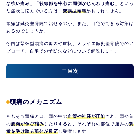
な強い痛み
」「
後頭部を中心に両側がじんわり痛む
」といっ
た症状に悩んでいる方は、
緊張型頭痛
かもしれません。
頭痛は鍼灸整骨院で治せるのか、また、自宅でできる対策は
あるのでしょうか。
今回は緊張型頭痛の原因や症状、ミライエ鍼灸整骨院でのア
プローチ、自宅での予防法などについて解説します。
目次
頭痛のメカニズム
頭痛の種類とは
頭痛のメカニズム
一次性頭痛って何？
二次性頭痛って何？
そもそも頭痛とは、頭の中の
血管や神経が圧迫
され、頭や首
一次性頭痛の種類ってどんなものがあるの？
の
筋肉が伸び縮み
したりすると、それぞれの部位で痛みの
刺
二次性頭痛の種類ってどんなものがあるの？
激を受け取る部分が反応
し発症します。