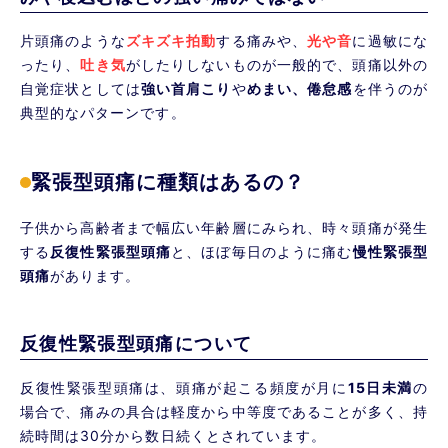
片頭痛のような
ズキズキ拍動
する痛みや、
光や音
に過敏にな
ったり、
吐き気
がしたりしないものが一般的で、頭痛以外の
自覚症状としては
強い首肩こり
や
めまい、倦怠感
を伴うのが
典型的なパターンです。
緊張型頭痛に種類はあるの？
子供から高齢者まで幅広い年齢層にみられ、時々頭痛が発生
する
反復性緊張型頭痛
と、ほぼ毎日のように痛む
慢性緊張型
頭痛
があります。
反復性緊張型頭痛について
反復性緊張型頭痛は、頭痛が起こる頻度が月に
15日未満
の
場合で、痛みの具合は軽度から中等度であることが多く、持
続時間は30分から数日続くとされています。