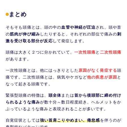
まとめ
そもそも頭痛とは、頭の中の
血管や神経が圧迫
され、頭や首
の
筋肉が伸び縮み
したりすると、それぞれの部位で痛みの
刺
激を受け取る部分が反応
して発症します。
頭痛は大きく２つに分かれていて、
一次性頭痛
と
二次性頭痛
があります。
一次性頭痛とは、他にはっきりとした
原因がなく発症する
頭
痛です。二次性頭痛とは、病気やケガなど
他の疾患が原因
と
なって起きる頭痛です。
緊張型頭痛の特徴は、
頭全体
または
首から後頭部に締め付け
られるような痛み
が数十分～数日程度続き、ヘルメットをか
ぶっているような痛みと表現されることが多いです。
自覚症状としては
強い首肩こりやめまい、倦怠感
を伴うのが
典型的なパターンです。