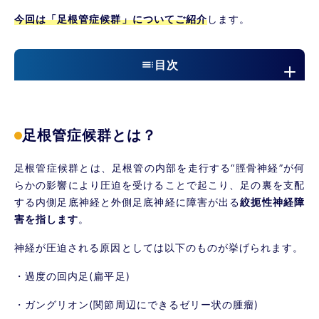
今回は「足根管症候群」についてご紹介
します。
目次
足根管症候群とは？
足根管ってどこのこと？
足根管症候群とは？
足根管症候群になるとどんな症状がでてく
る？
足根管症候群とは、足根管の内部を走行する“脛骨神経”が何
足根管症候群のセルフチェック方法
らかの影響により圧迫を受けることで起こり、足の裏を支配
する内側足底神経と外側足底神経に障害が出る
絞扼性神経障
足根管症候群に対する当院のアプローチについて
害を指します
。
神経が圧迫される原因としては以下のものが挙げられます。
・過度の回内足(扁平足)
・ガングリオン(関節周辺にできるゼリー状の腫瘤)