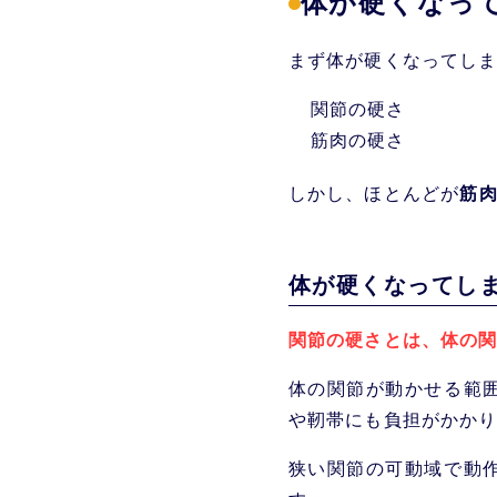
体が硬くなっ
体が硬くなって
体が硬くなってし
まず体が硬くなってし
ストレッチを行
関節の硬さ
その1：時間は
筋肉の硬さ
その2：伸ば
その3：痛く
しかし、ほとんどが
筋
その4：呼吸
その5： 目
ストレッチのメカ
体が硬くなってし
関節の硬さとは、体の
体の関節が動かせる範
や靭帯にも負担がかか
狭い関節の可動域で動