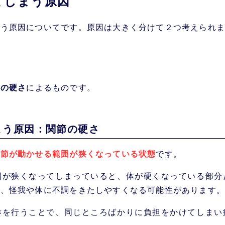
てしまう原因
しまう原因：筋肉の硬さ
まった場合の改善方法
まう原因についてです。原因は大きく分けて２つ考えられま
う際に注意するべき5つのポイント
最低20秒
す筋や部位を意識する
なく気持ち良い程度に伸ばす
肉の硬さ
によるものです。
を止めないように意識する
的に応じて部位を選択する
ニズム
まう原因
：
関節の硬さ
関節が動かせる範囲が狭くなっている状態
です。
囲が狭くなってしまっていると、体が硬くなっている部分
り、怪我や体に不調をきたしやすくなる可能性があります。
作を行うことで、同じところばかりに負担をかけてしまい